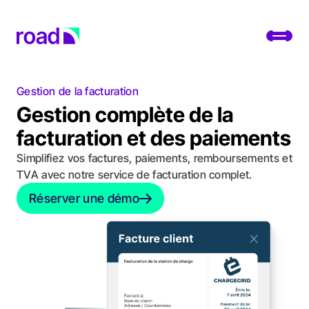
Go to home page
Toggl
Gestion de la facturation
Plateforme
Gestion complète de la
Services
facturation et des paiements
Simplifiez vos factures, paiements, remboursements et
Cas pratiques
TVA avec notre service de facturation complet.
Développeurs
Réserver une démo
Réserver une démo
À propos
Modifier la localisation
Support