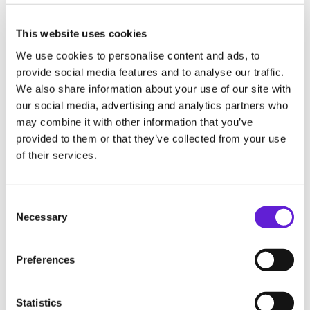
courrier, plateforme etc.).
This website uses cookies
Collecte des paiements
We use cookies to personalise content and ads, to
provide social media features and to analyse our traffic.
Notre service assure un suivi proactif des
We also share information about your use of our site with
paiements pour garantir des encaissements
our social media, advertising and analytics partners who
rapides et limiter les risques d'impayés.
may combine it with other information that you’ve
provided to them or that they’ve collected from your use
of their services.
Remboursements
Nous gérons efficacement les remboursements
Consent Selection
pour garantir des opérations rapides et exactes.
Necessary
Service client
Preferences
Nous assurons un support réactif pour répondre
aux demandes de vos clients liées à leurs factures.
Statistics