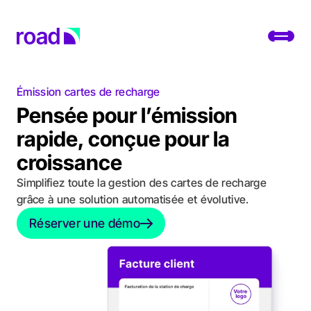
Go to home page
Toggl
Émission cartes de recharge
Plateforme
Pensée pour l’émission
Services
rapide, conçue pour la
croissance
Cas pratiques
Simplifiez toute la gestion des cartes de recharge
Développeurs
grâce à une solution automatisée et évolutive.
Réserver une démo
Réserver une démo
À propos
Modifier la localisation
Support