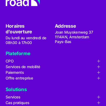
Horaires
Addresse
d’ouverture
Joan Muyskenweg 37
1114AN, Amsterdam
Du lundi au vendredi de
Pays-Bas
08h30 à 17h00
Plateforme
CPO
Services de mobilité
Gestion points de charge
Paiements
Émission de cartes
Maintenance à distance
Offre entreprise
Gestion de l'itinérance
Rechercher des lieux
Gestion des tarifs
Analyse des données
Paiements QR code
Plans de facturation
Plans de facturation
Solutions
Gestion organisationnelle
Terminaux de paiement
Cartes virtuelles
Gestion de l'énergie
Services
Niveaux de compte
Application mobile
Recharge intelligente
Cas pratiques
Support client final
Développeurs API