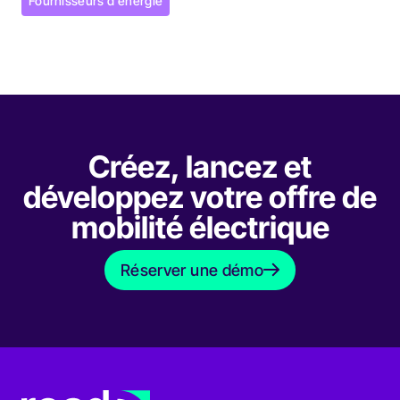
Fournisseurs d'énergie
Fournisseurs d'énergie
Créez, lancez et
développez votre offre de
mobilité électrique
Réserver une démo
Réserver une démo