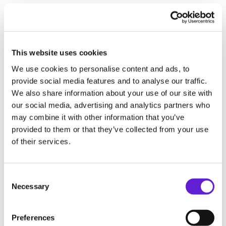
Passez à l’échelle
Gérez plus de 100 000 commandes de cartes par mois
sans effort et avec un minimum d’intervention
This website uses cookies
manuelle. De la création de compte à l’envoi des
We use cookies to personalise content and ads, to
cartes, chaque étape est entièrement automatisée
provide social media features and to analyse our traffic.
pour une efficacité maximale.
We also share information about your use of our site with
our social media, advertising and analytics partners who
may combine it with other information that you’ve
Suivi automatisé
provided to them or that they’ve collected from your use
of their services.
Envoyez des mises à jour par e-mail tout au long du
processus de livraison, y compris les confirmations
d’expédition.
Consent Selection
Necessary
Accès à un large réseau
Preferences