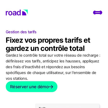
Go to home page
Toggl
Gestion des tarifs
Plateforme
Fixez vos propres tarifs et
Services
gardez un contrôle total
Gardez le contrôle total sur votre réseau de recharge :
Cas pratiques
définissez vos tarifs, anticipez les hausses, appliquez
des frais d’inactivité et répondez aux besoins
Développeurs
spécifiques de chaque utilisateur, sur l’ensemble de
vos stations.
À propos
Réserver une démo
Réserver une démo
Modifier la localisation
Support