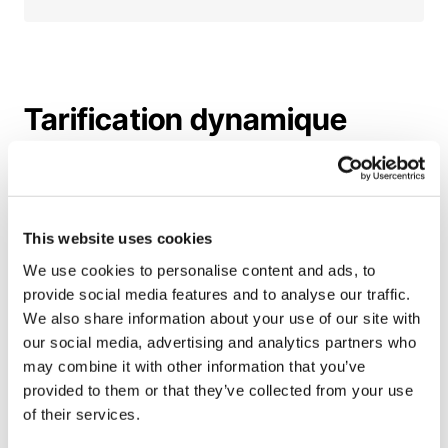
Tarification dynamique
Appuyez-vous sur les prix de l’énergie en temps réel
et appliquez une marge personnalisée pour rester
compétitif tout en optimisant vos revenus. Les tarifs
dynamiques sont automatiquement mis à jour sur les
This website uses cookies
cartes de recharge, permettant aux conducteurs de
voir le prix exact avant chaque session.
We use cookies to personalise content and ads, to
provide social media features and to analyse our traffic.
We also share information about your use of our site with
our social media, advertising and analytics partners who
Tarifs programmés
may combine it with other information that you’ve
Modifiez vos tarifs selon les plages horaires ou les
provided to them or that they’ve collected from your use
jours. Par exemple, proposez des tarifs réduits la nuit
of their services.
et plus élevé en période de forte demande pour